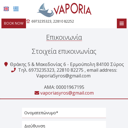
≡
6973235323
,
22810 82252
BOOK NOW
ΑΡΧΙΚΉ
Επικοινωνία
ΤΟΠΟΘΕΣΊΑ
Στοιχεία επικοινωνίας
ΔΩΜΆΤΙΑ
Θράκης 5 & Μακεδονίας 6 - Ερμούπολη 84100 Σύρος
ΠΑΡΟΧΈΣ
Τηλ.
6973235323
,
22810 82275
, email address:
VaporiaSyros@gmail.com
ΦΩΤΟΓΡΑΦΊΕΣ
ΑΜΑ: 00001967195
ΖΉΤΗΣΗ
vaporiasyros@gmail.com
ΕΠΙΚΟΙΝΩΝΊΑ