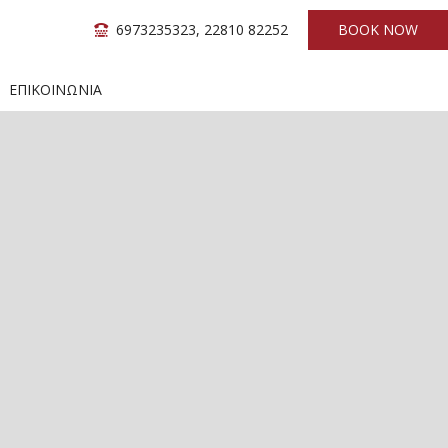
6973235323
,
22810 82252
BOOK NOW
ΕΠΙΚΟΙΝΩΝΊΑ