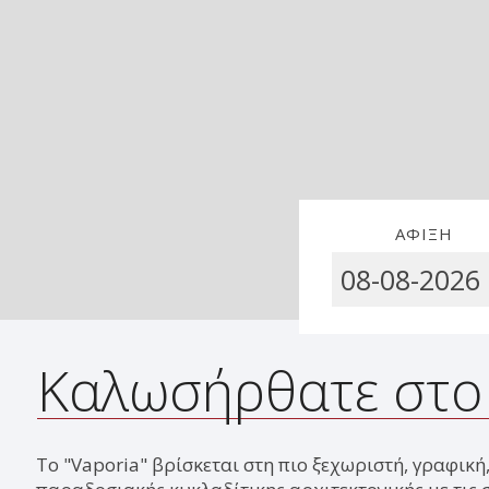
ΆΦΙΞΗ
Καλωσήρθατε στο 
Το "Vaporia" βρίσκεται στη πιο ξεχωριστή, γραφικ